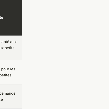
té
adapté aux
ux petits
l pour les
petites
, demande
ce