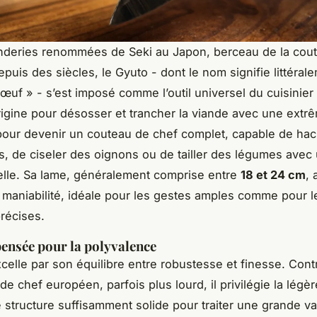
nderies renommées de Seki au Japon, berceau de la coute
puis des siècles, le Gyuto - dont le nom signifie littéral
œuf » - s’est imposé comme l’outil universel du cuisinier
rigine pour désosser et trancher la viande avec une extr
 pour devenir un couteau de chef complet, capable de ha
s, de ciseler des oignons ou de tailler des légumes avec
lle. Sa lame, généralement comprise entre
18 et 24 cm
, 
 maniabilité, idéale pour les gestes amples comme pour l
récises.
ensée pour la polyvalence
celle par son équilibre entre robustesse et finesse. Cont
e chef européen, parfois plus lourd, il privilégie la légèr
 structure suffisamment solide pour traiter une grande va