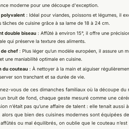
nce moderne pour une découpe d'exception.
 polyvalent
: Idéal pour viandes, poissons et légumes, il ex
es tâches de cuisine grâce à sa lame de 18 à 24 cm.
t double biseau
: Affûté à environ 15°, il offre une précisio
ale qui préserve la texture des aliments.
 de chef
: Plus léger qu’un modèle européen, il assure un me
et une maniabilité optimale en cuisine.
n du couteau
: À nettoyer à la main et aiguiser régulièrement
server son tranchant et sa durée de vie.
ez-vous de ces dimanches familiaux où la découpe du r
s un bruit de fond, chaque geste mesuré comme une céré
ion n’était pas qu’une affaire de talent : elle tenait aussi à l
, alors que bien des cuisines modernes sont équipées d
 affûtés ou mal équilibrés, on oublie que le couteau n’est