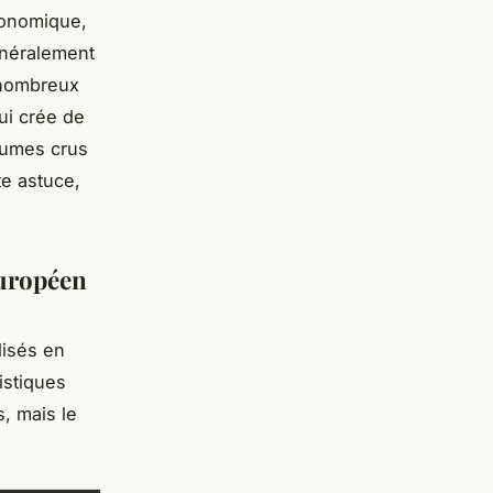
gonomique,
énéralement
e nombreux
ui crée de
égumes crus
te astuce,
européen
lisés en
istiques
, mais le