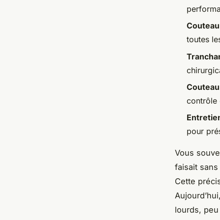
performa
Couteau
toutes l
Tranchan
chirurgic
Couteau
contrôle 
Entretie
pour pré
Vous souven
faisait san
Cette précis
Aujourd’hui
lourds, peu