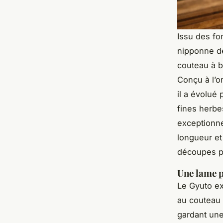
Issu des fo
nipponne de
couteau à b
Conçu à l’o
il a évolué
fines herbe
exceptionne
longueur et
découpes p
Une lame p
Le Gyuto ex
au couteau d
gardant une