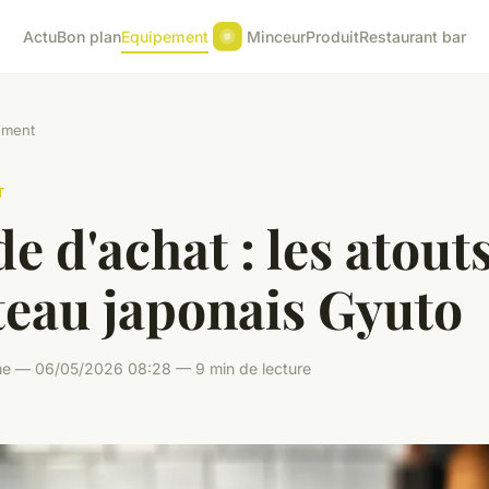
Actu
Bon plan
Equipement
Minceur
Produit
Restaurant bar
ement
T
e d'achat : les atout
teau japonais Gyuto
me — 06/05/2026 08:28 — 9 min de lecture