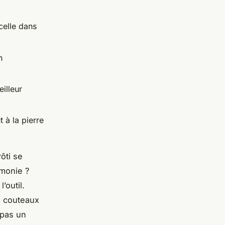
celle dans
n
illeur
 à la pierre
ôti se
monie ?
’outil.
e couteaux
 pas un