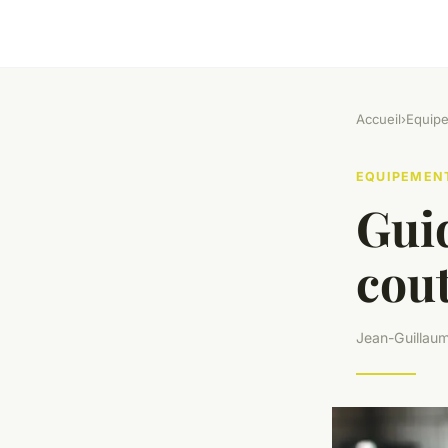
Accueil
›
Equip
EQUIPEMEN
Guid
cou
Jean-Guillau