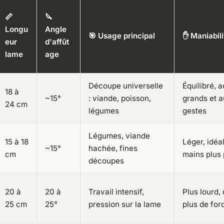
📏
🔪
Longu
Angle
🎯 Usage principal
✋ Maniabili
eur
d'affût
lame
age
Découpe universelle
Équilibré, 
18 à
~15°
: viande, poisson,
grands et a
24 cm
légumes
gestes
Légumes, viande
15 à 18
Léger, idéa
~15°
hachée, fines
cm
mains plus 
découpes
20 à
20 à
Travail intensif,
Plus lourd
25 cm
25°
pression sur la lame
plus de for