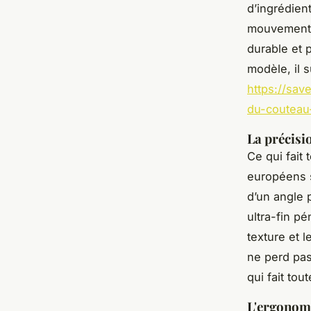
d’ingrédien
mouvement d
durable et 
modèle, il s
https://sav
du-couteau
La précisi
Ce qui fait 
européens s
d’un angle 
ultra-fin pé
texture et l
ne perd pas
qui fait tou
L'ergonomi