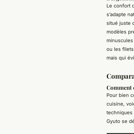
Le confort 
s’adapte na
situé juste
modèles pré
minuscules p
ou les filet
mais qui évi
Comparat
Comment ch
Pour bien c
cuisine, vo
techniques 
Gyuto se d