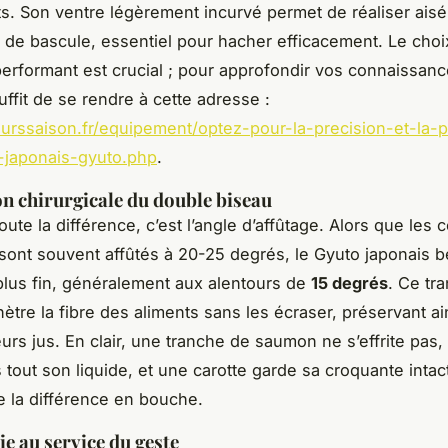
ts. Son ventre légèrement incurvé permet de réaliser ais
e bascule, essentiel pour hacher efficacement. Le choix
performant est crucial ; pour approfondir vos connaissanc
uffit de se rendre à cette adresse :
eurssaison.fr/equipement/optez-pour-la-precision-et-la-
-japonais-gyuto.php
.
on chirurgicale du double biseau
toute la différence, c’est l’angle d’affûtage. Alors que les
ont souvent affûtés à 20-25 degrés, le Gyuto japonais b
plus fin, généralement aux alentours de
15 degrés
. Ce tr
nètre la fibre des aliments sans les écraser, préservant ai
eurs jus. En clair, une tranche de saumon ne s’effrite pas
 tout son liquide, et une carotte garde sa croquante intact
te la différence en bouche.
e au service du geste