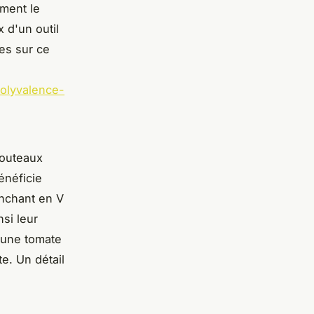
ément le
 d'un outil
es sur ce
polyvalence-
 couteaux
énéficie
anchant en V
nsi leur
, une tomate
e. Un détail