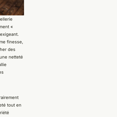
llerie
ement «
 exigeant.
ême finesse,
cher des
 une netteté
allie
es
rairement
eté tout en
riété