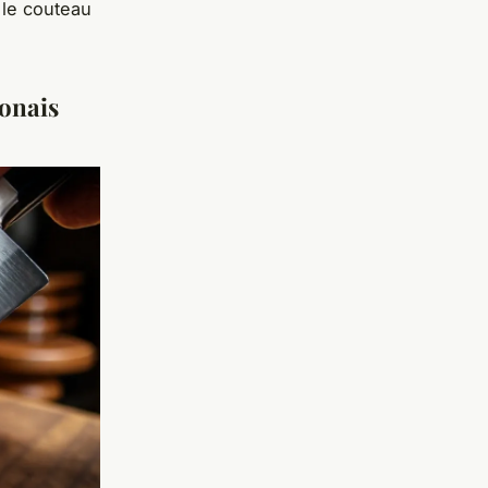
 le
couteau
ponais