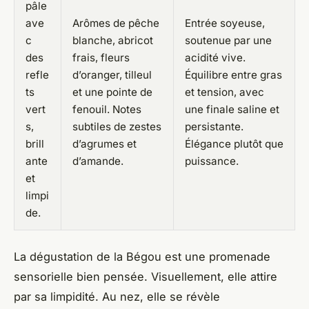
pâle
ave
Arômes de pêche
Entrée soyeuse,
c
blanche, abricot
soutenue par une
des
frais, fleurs
acidité vive.
refle
d’oranger, tilleul
Équilibre entre gras
ts
et une pointe de
et tension, avec
vert
fenouil. Notes
une finale saline et
s,
subtiles de zestes
persistante.
brill
d’agrumes et
Élégance plutôt que
ante
d’amande.
puissance.
et
limpi
de.
La dégustation de
la Bégou
est une promenade
sensorielle bien pensée. Visuellement, elle attire
par sa limpidité. Au nez, elle se révèle