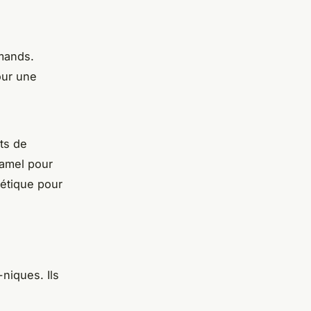
rmands.
our une
ats de
ramel pour
étique pour
niques. Ils