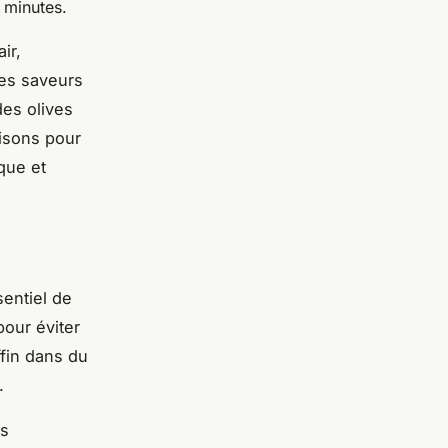
 minutes.
ir,
es saveurs
des olives
isons pour
que et
sentiel de
pour éviter
fin dans du
.
es