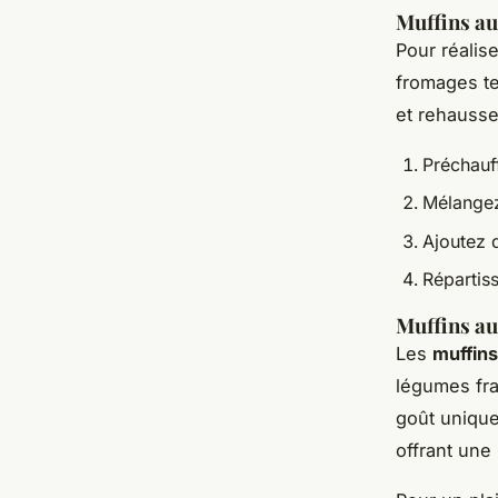
Muffins a
Pour réalis
fromages te
et rehausse
Préchauf
Mélangez 
Ajoutez 
Répartis
Muffins au
Les
muffins
légumes fra
goût unique
offrant une