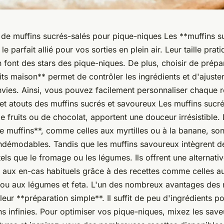
 de muffins sucrés-salés pour pique-niques Les **muffins s
le parfait allié pour vos sorties en plein air. Leur taille prati
en font des stars des pique-niques. De plus, choisir de prépa
its maison** permet de contrôler les ingrédients et d'ajuste
nvies. Ainsi, vous pouvez facilement personnaliser chaque r
et atouts des muffins sucrés et savoureux Les muffins sucr
fruits ou de chocolat, apportent une douceur irrésistible.
e muffins**, comme celles aux myrtilles ou à la banane, son
indémodables. Tandis que les muffins savoureux intègrent d
tels que le fromage ou les légumes. Ils offrent une alternati
e aux en-cas habituels grâce à des recettes comme celles a
ou aux légumes et feta. L'un des nombreux avantages des 
leur **préparation simple**. Il suffit de peu d'ingrédients p
 infinies. Pour optimiser vos pique-niques, mixez les save