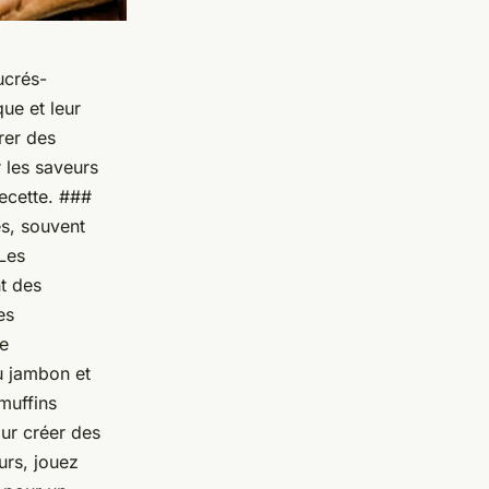
ucrés-
que et leur
rer des
r les saveurs
ecette. ###
és, souvent
 Les
t des
es
ve
u jambon et
muffins
our créer des
urs, jouez