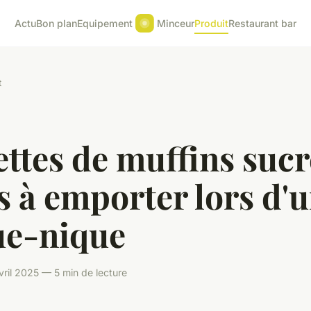
Actu
Bon plan
Equipement
Minceur
Produit
Restaurant bar
t
ttes de muffins sucr
s à emporter lors d'
ue-nique
vril 2025 — 5 min de lecture