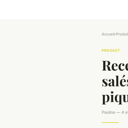
Accueil
›
Produi
PRODUIT
Rece
salé
piq
Pauline — 4 a