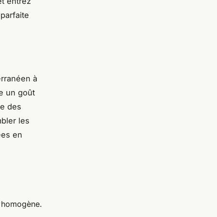
et entrez
parfaite
erranéen à
e un goût
ée des
bler les
hées en
te homogène.