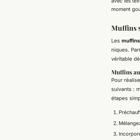
avec les te
moment gour
Muffins s
Les
muffins
niques. Parm
véritable dé
Muffins au
Pour réalis
suivants : m
étapes simp
Préchauf
Mélangez 
Incorpore