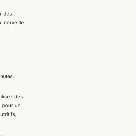
r des
 merveille
nutes.
ilisez des
a pour un
tritifs,