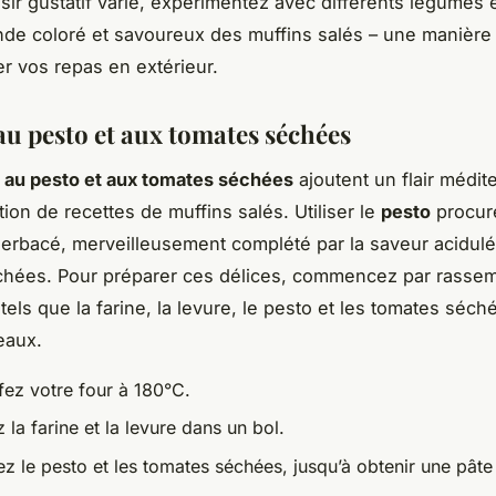
isir gustatif varié, expérimentez avec différents légumes 
de coloré et savoureux des muffins salés – une manière 
r vos repas en extérieur.
au pesto et aux tomates séchées
 au pesto et aux tomates séchées
ajoutent un flair médit
tion de recettes de muffins salés. Utiliser le
pesto
procur
herbacé, merveilleusement complété par la saveur acidul
hées. Pour préparer ces délices, commencez par rassem
tels que la farine, la levure, le pesto et les tomates séc
eaux.
fez votre four à 180°C.
la farine et la levure dans un bol.
ez le pesto et les tomates séchées, jusqu’à obtenir une pâ