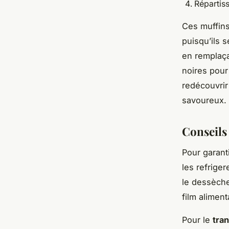
Répartis
Ces muffins
puisqu’ils 
en remplaça
noires pou
redécouvrir
savoureux.
Conseils
Pour garant
les refrige
le dessèche
film alimen
Pour le
tra