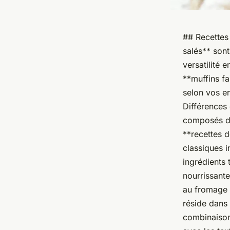
## Recettes
salés** sont 
versatilité 
**muffins fa
selon vos e
Différences 
composés de 
**recettes d
classiques 
ingrédients 
nourrissant
au fromage 
réside dans 
combinaisons