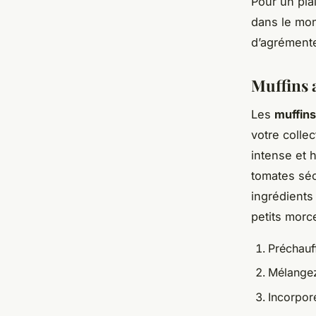
Pour un pla
dans le mon
d’agrémente
Muffins 
Les
muffins
votre collec
intense et 
tomates séc
ingrédients 
petits morc
Préchauf
Mélangez 
Incorpor