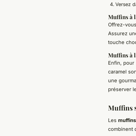
Versez d
Muffins à 
Offrez-vous
Assurez une
touche choc
Muffins à l
Enfin, pour
caramel son
une gourma
préserver le
Muffins 
Les
muffins
combinent d