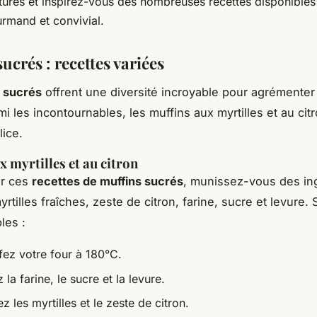
xtures et inspirez-vous des nombreuses recettes disponibles
mand et convivial.
ucrés : recettes variées
 sucrés
offrent une diversité incroyable pour agrémenter
i les incontournables, les muffins aux myrtilles et au cit
lice.
x myrtilles et au citron
er ces
recettes de muffins sucrés
, munissez-vous des in
yrtilles fraîches, zeste de citron, farine, sucre et levure.
les :
fez votre four à 180°C.
la farine, le sucre et la levure.
z les myrtilles et le zeste de citron.