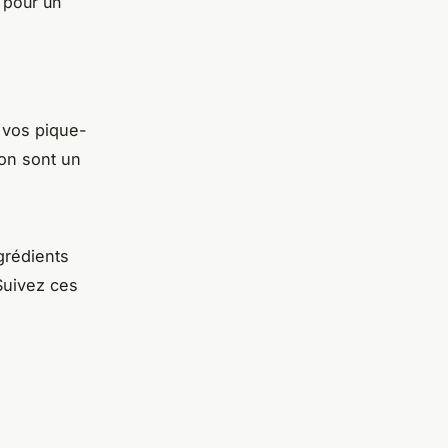
 pour un
 vos pique-
ron sont un
grédients
 Suivez ces