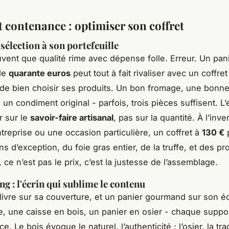
t contenance : optimiser son coffret
sélection à son portefeuille
uvent que qualité rime avec dépense folle. Erreur. Un pan
de
quarante euros
peut tout à fait rivaliser avec un coffret
 de bien choisir ses produits. Un bon fromage, une bonn
 un condiment original - parfois, trois pièces suffisent. L’
r sur le
savoir-faire artisanal
, pas sur la quantité. À l’inv
treprise ou une occasion particulière, un coffret à
130 €
p
ns d’exception, du foie gras entier, de la truffe, et des pr
, ce n’est pas le prix, c’est la justesse de l’assemblage.
g : l'écrin qui sublime le contenu
livre sur sa couverture, et un panier gourmand sur son éc
de, une caisse en bois, un panier en osier - chaque suppo
. Le bois évoque le naturel, l’authenticité ; l’osier, la trad