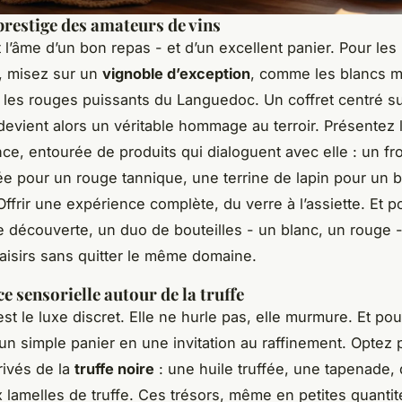
 prestige des amateurs de vins
t l’âme d’un bon repas - et d’un excellent panier. Pour les
, misez sur un
vignoble d’exception
, comme les blancs m
 les rouges puissants du Languedoc. Un coffret centré s
evient alors un véritable hommage au terroir. Présentez l
ce, entourée de produits qui dialoguent avec elle : un f
lée pour un rouge tannique, une terrine de lapin pour un b
 Offrir une expérience complète, du verre à l’assiette. Et p
 découverte, un duo de bouteilles - un blanc, un rouge 
plaisirs sans quitter le même domaine.
e sensorielle autour de la truffe
’est le luxe discret. Elle ne hurle pas, elle murmure. Et pou
un simple panier en une invitation au raffinement. Optez
rivés de la
truffe noire
: une huile truffée, une tapenade,
 lamelles de truffe. Ces trésors, même en petites quantit