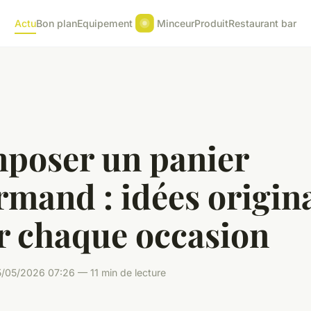
Actu
Bon plan
Equipement
Minceur
Produit
Restaurant bar
poser un panier
mand : idées origin
r chaque occasion
/05/2026 07:26 — 11 min de lecture