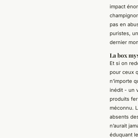
impact éno
champignon
pas en abus
puristes, u
dernier mom
La box mys
Et si on re
pour ceux q
n’importe q
inédit - un
produits fe
méconnu. L’
absents des
n’aurait jam
éduquant le