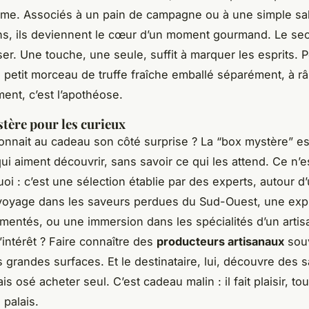
rme. Associés à un pain de campagne ou à une simple sa
s, ils deviennent le cœur d’un moment gourmand. Le sec
er. Une touche, une seule, suffit à marquer les esprits. P
n petit morceau de truffe fraîche emballé séparément, à r
ent, c’est l’apothéose.
tère pour les curieux
donnait au cadeau son côté surprise ? La “box mystère” est
ui aiment découvrir, sans savoir ce qui les attend. Ce n’e
uoi : c’est une sélection établie par des experts, autour 
 voyage dans les saveurs perdues du Sud-Ouest, une exp
rmentés, ou une immersion dans les spécialités d’un artis
intérêt ? Faire connaître des
producteurs artisanaux
sou
 grandes surfaces. Et le destinataire, lui, découvre des s
ais osé acheter seul. C’est cadeau malin : il fait plaisir, to
 palais.