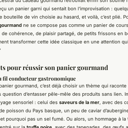
 ancestral du cadeau gourmand retrouvait enfin son souffle
eçu un panier garni qui sentait bon l’improvisation : quelq
 bouteille de vin choisie au hasard, et voilà, c’est plié. P
 gourmand
ne se compose pas comme un panier de cours
e de cohérence, de plaisir partagé, de petits frissons en 
ent transformer cette idée classique en une attention q
?
ets pour réussir son panier gourmand
u fil conducteur gastronomique
panier gourmand, c’est déjà choisir un thème qui raconte
as question d’entasser pêle-mêle des produits sans lien. 
oyage sensoriel : celui des
saveurs de la mer
, avec des 
 de poisson du Pays basque, un peu de caviar d’aubergine
 et pourquoi pas un sel fumé. Ou alors, un hommage à la 
entré sur la
truffe noire
, avec des tapenades, des œufs a