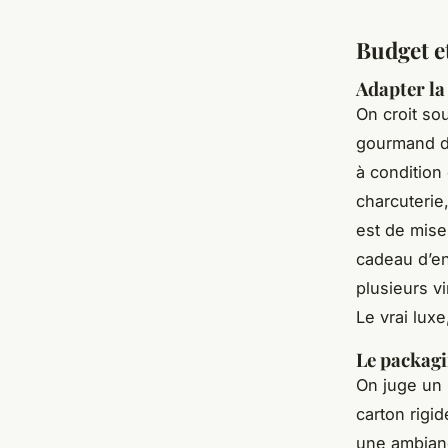
Budget e
Adapter la 
On croit so
gourmand 
à condition
charcuterie,
est de mise
cadeau d’en
plusieurs vi
Le vrai luxe
Le packagin
On juge un 
carton rigi
une ambiance