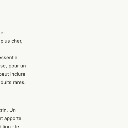
ier
 plus cher,
e
essentiel
erse, pour un
eut inclure
oduits rares.
rin. Un
rt apporte
ition ; le