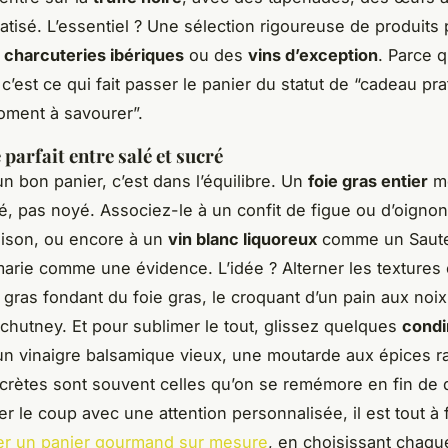
atisé. L’essentiel ? Une sélection rigoureuse de produits
s
charcuteries ibériques
ou des
vins d’exception
. Parce q
c’est ce qui fait passer le panier du statut de “cadeau pra
oment à savourer”.
 parfait entre salé et sucré
un bon panier, c’est dans l’équilibre. Un
foie gras entier
mé
 pas noyé. Associez-le à un confit de figue ou d’oignon
aison, ou encore à un
vin blanc liquoreux
comme un Saute
 marie comme une évidence. L’idée ? Alterner les textures 
 gras fondant du foie gras, le croquant d’un pain aux noix, 
chutney. Et pour sublimer le tout, glissez quelques
cond
un vinaigre balsamique vieux, une moutarde aux épices r
crètes sont souvent celles qu’on se remémore en fin de 
r le coup avec une attention personnalisée, il est tout à f
r un panier gourmand sur mesure
, en choisissant chaqu