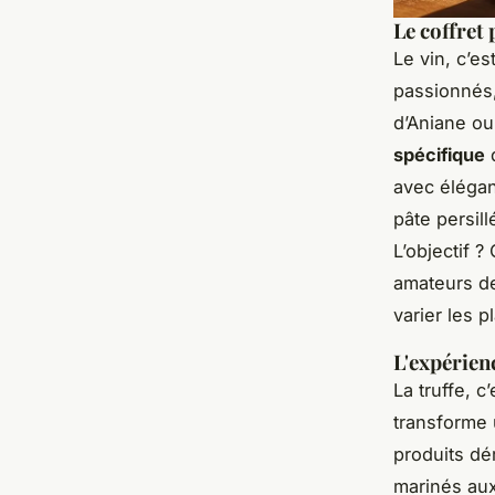
Le coffret
Le vin, c’es
passionnés
d’Aniane ou
spécifique
d
avec élégan
pâte persil
L’objectif ?
amateurs de
varier les 
L'expérienc
La truffe, c
transforme 
produits dé
marinés aux