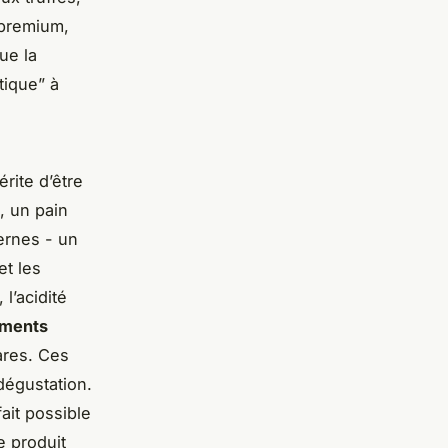
 premium,
ue la
tique” à
rite d’être
, un pain
rnes - un
et les
l’acidité
iments
ares. Ces
dégustation.
ait possible
e produit