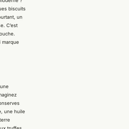
 moderne ?
ues biscuits
ourtant, un
e. C’est
bouche.
ui marque
 une
Imaginez
conserves
, une huile
terre
ux truffes,