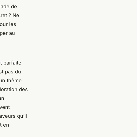
lade de
ret ? Ne
our les
âper au
 parfaite
st pas du
d’un thème
loration des
an
vent
aveurs qu’il
ut en