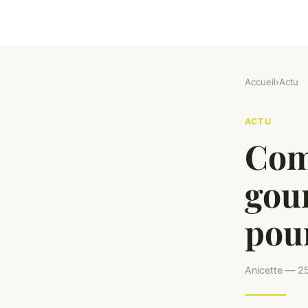
Accueil
›
Actu
ACTU
Com
gour
pou
Anicette — 25