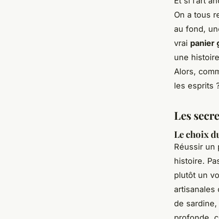
Et si l’art
On a tous r
au fond, une
vrai
panier
une histoir
Alors, comm
les esprits 
Les secr
Le choix d
Réussir un 
histoire. P
plutôt un v
artisanales
de sardine,
profonde, c