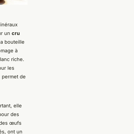
inéraux
ur un
cru
a bouteille
romage à
lanc riche.
our les
- permet de
rtant, elle
 pour des
 des œufs
és, ont un