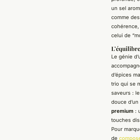
un sel arom
comme de
cohérence, 
celui de “m
L’équilibre
Le génie d’
accompagné,
d’épices m
trio qui se
saveurs : le
douce d’un 
premium
: 
touches dis
Pour marque
de
compose