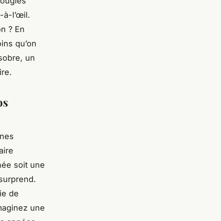
bougies
à-l’œil.
on ? En
oins qu’on
sobre, un
ire.
os
nnes
aire
hée soit une
 surprend.
ie de
Imaginez une