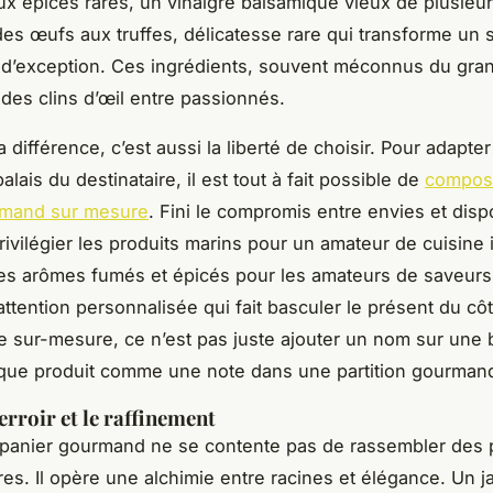
x épices rares, un vinaigre balsamique vieux de plusieu
es œufs aux truffes, délicatesse rare qui transforme un s
’exception. Ces ingrédients, souvent méconnus du gran
des clins d’œil entre passionnés.
la différence, c’est aussi la liberté de choisir. Pour adapt
lais du destinataire, il est tout à fait possible de
compos
rmand sur mesure
. Fini le compromis entre envies et dispo
privilégier les produits marins pour un amateur de cuisine
es arômes fumés et épicés pour les amateurs de saveurs
attention personnalisée qui fait basculer le présent du cô
Le sur-mesure, ce n’est pas juste ajouter un nom sur une b
que produit comme une note dans une partition gourman
erroir et le raffinement
 panier gourmand ne se contente pas de rassembler des 
res. Il opère une alchimie entre racines et élégance. Un 