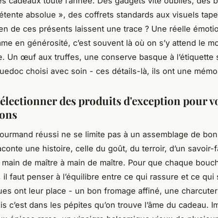
es cadeaux toute l’année. Des gadgets vite oubliés, des 
étente absolue », des coffrets standards aux visuels tape-
n de ces présents laissent une trace ? Une réelle émoti
me en générosité, c’est souvent là où on s’y attend le m
e. Un œuf aux truffes, une conserve basque à l’étiquette 
uedoc choisi avec soin - ces détails-là, ils ont une mémo
sélectionner des produits d'exception pour v
ions
ourmand réussi ne se limite pas à un assemblage de bo
aconte une histoire, celle du goût, du terroir, d’un savoir-f
 main de maître à main de maître. Pour que chaque bouc
il faut penser à l’équilibre entre ce qui rassure et ce qui
ues ont leur place - un bon fromage affiné, une charcuter
ais c’est dans les pépites qu’on trouve l’âme du cadeau. 