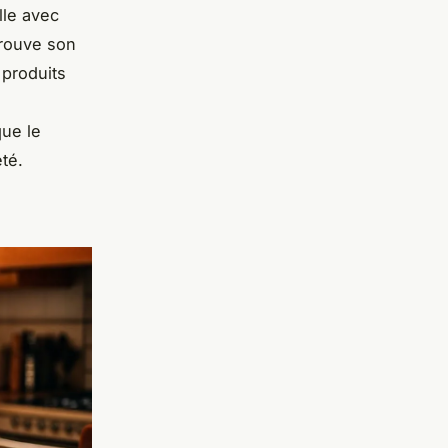
lle avec
trouve son
 produits
que le
té.