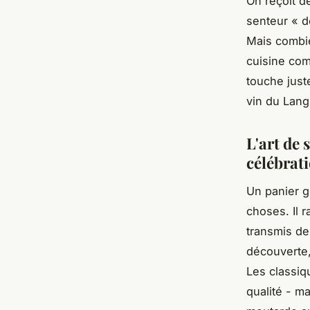
On reçoit d
senteur « d
Mais combie
cuisine com
touche just
vin du Lang
L'art de 
célébrat
Un panier g
choses. Il r
transmis de
découverte, 
Les classiq
qualité - m