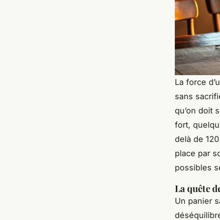
La force d’
sans sacrifi
qu’on doit s
fort, quelq
delà de 120
place par s
possibles s
La quête d
Un panier s
déséquilibré