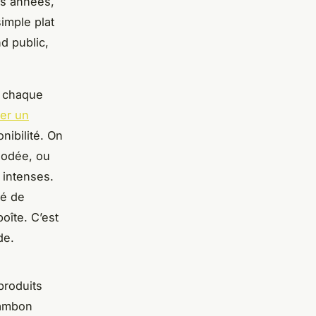
rs années,
imple plat
d public,
er chaque
er un
nibilité. On
 iodée, ou
 intenses.
té de
oîte. C’est
de.
produits
jambon