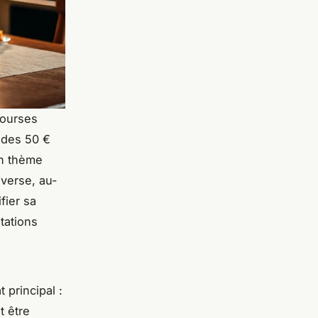
bourses
e des 50 €
un thème
nverse, au-
fier sa
tations
 principal :
t être