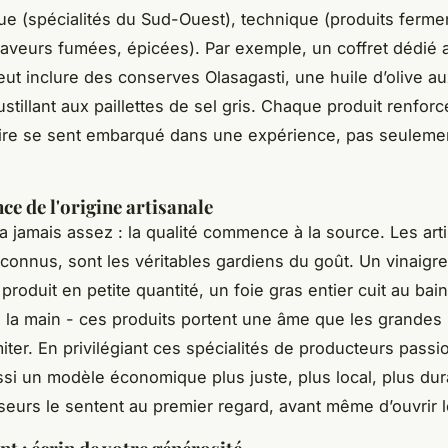
e (spécialités du Sud-Ouest), technique (produits ferme
saveurs fumées, épicées). Par exemple, un coffret dédié 
eut inclure des conserves Olasagasti, une huile d’olive au
stillant aux paillettes de sel gris. Chaque produit renforce
aire se sent embarqué dans une expérience, pas seuleme
ce de l'origine artisanale
ra jamais assez : la qualité commence à la source. Les art
onnus, sont les véritables gardiens du goût. Un vinaigre
roduit en petite quantité, un foie gras entier cuit au bai
à la main - ces produits portent une âme que les grande
miter. En privilégiant ces spécialités de producteurs pass
ssi un modèle économique plus juste, plus local, plus dura
seurs le sentent au premier regard, avant même d’ouvrir l