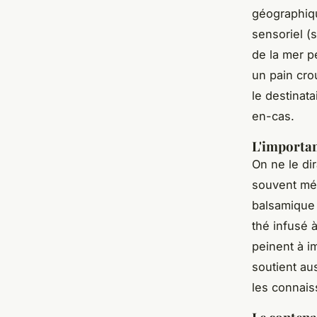
géographiqu
sensoriel (
de la mer p
un pain crou
le destinat
en-cas.
L'importan
On ne le di
souvent méc
balsamique p
thé infusé 
peinent à i
soutient au
les connais