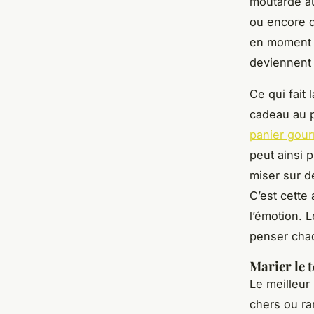
moutarde au
ou encore d
en moment d
deviennent 
Ce qui fait 
cadeau au pa
panier gou
peut ainsi 
miser sur d
C’est cette 
l’émotion. 
penser cha
Marier le t
Le meilleur
chers ou ra