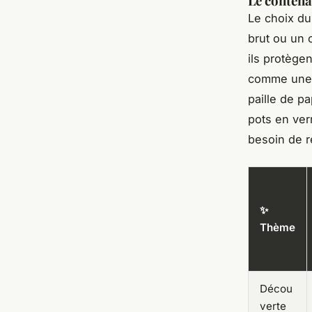
Le contenan
Le choix du
brut ou un 
ils protège
comme une é
paille de p
pots en verr
besoin de r
✨
Thème
Décou
verte