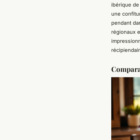
ibérique de
une confitu
pendant dan
régionaux e
impressionn
récipiendai
Comparat