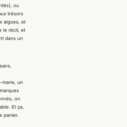
ntés), ou
aux trésors
x algues, et
 le récit, et
nt dans un
isans,
n-marie, un
s marques
ionnés, on
ble. Et ça,
e panier.