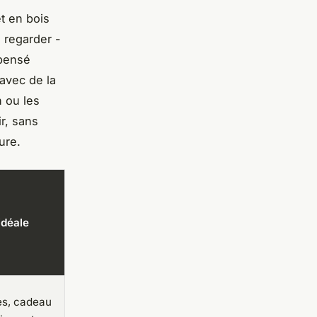
t en bois
 regarder -
 pensé
avec de la
n ou les
ir, sans
ure.
idéale
es, cadeau