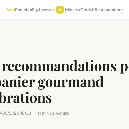
Actu
Bon plan
Equipement
Minceur
Produit
Restaurant bar
 recommandations p
panier gourmand
brations
/06/2026 18:38 — 11 min de lecture