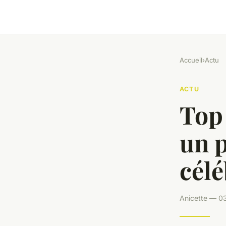
Accueil
›
Actu
ACTU
Top
un 
célé
Anicette — 03