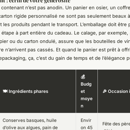
t : écrin de votre générosité
 contenant n’est pas anodin. Un panier en osier, un coffre
carton rigide personnalisé ne sont pas seulement beaux à
nt les produits pendant le transport. L’emballage doit être
tape à part entière du cadeau. Le calage, par exemple, 
apier ou du carton ondulé, assure que les bouteilles de vi
e n’arrivent pas cassés. Et quand le panier est prêt à offr
epackaging, ça, c’est du gain de temps et de l’élégance p
💰
Budg
🍽️ Ingrédients phares
et
🎉 Occasion 
moye
n
Conserves basques, huile
Envir
Fête des pèr
d’olive aux algues, pain de
on 45