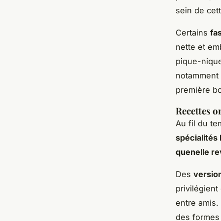
sein de cet
Certains
fa
nette et em
pique-nique
notamment 
première b
Recettes o
Au fil du t
spécialités
quenelle re
Des
versio
privilégien
entre amis.
des formes 