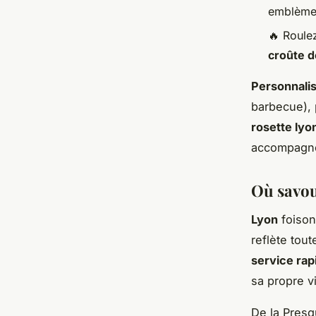
emblème 
🔥 Roule
croûte 
Personnalis
barbecue), 
rosette lyo
accompagn
Où savou
Lyon
foiso
reflète tou
service rap
sa propre v
De la Presq