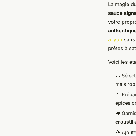
La magie d
sauce sign
votre propr
authentiqu
à lyon
sans 
prêtes à sa
Voici les é
🌯 Sélec
mais rob
🧀 Prépa
épices d
🥩 Garni
croustil
🍟 Ajout