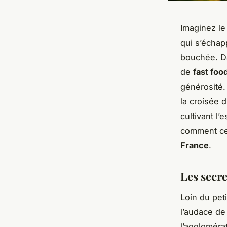
Imaginez l
qui s’échap
bouchée. D
de
fast foo
générosité.
la croisée d
cultivant l’
comment c
France
.
Les secre
Loin du peti
l’audace de
l’aggloméra