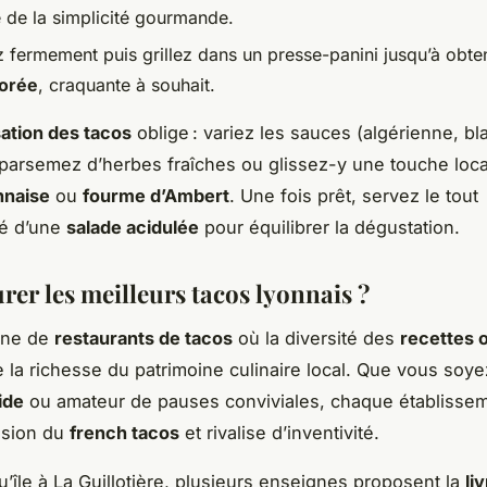
de la simplicité gourmande.
z fermement puis grillez dans un presse-panini jusqu’à obte
dorée
, craquante à souhait.
ation des tacos
oblige : variez les sauces (algérienne, bl
parsemez d’herbes fraîches ou glissez-y une touche loca
nnaise
ou
fourme d’Ambert
. Une fois prêt, servez le tout
é d’une
salade acidulée
pour équilibrer la dégustation.
rer les meilleurs tacos lyonnais ?
nne de
restaurants de tacos
où la diversité des
recettes o
te la richesse du patrimoine culinaire local. Que vous soy
ide
ou amateur de pauses conviviales, chaque établissem
ision du
french tacos
et rivalise d’inventivité.
u’île à La Guillotière, plusieurs enseignes proposent la
li