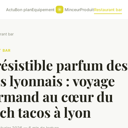
Actu
Bon plan
Equipement
Minceur
Produit
Restaurant bar
rant bar
T BAR
résistible parfum des
s lyonnais : voyage
rmand au cœur du
ch tacos à lyon
février 2026 — 6 min de lecture