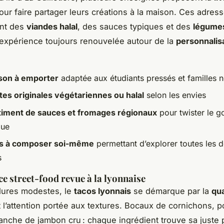
ur faire partager leurs créations à la maison. Ces adres
ent des
viandes halal
, des sauces typiques et des
légumes
e expérience toujours renouvelée autour de la
personnalis
ison à emporter
adaptée aux étudiants pressés et familles
tes originales végétariennes ou halal
selon les envies
iment de sauces et fromages régionaux
pour twister le g
que
 à composer soi-même
permettant d’explorer toutes les d
s
ce street-food revue à la lyonnaise
lures modestes, le
tacos lyonnais
se démarque par la
qua
 l’attention portée aux textures. Bocaux de cornichons, 
ranche de jambon cru : chaque ingrédient trouve sa juste 