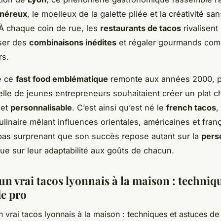
néreux
, le moelleux de la galette pliée et la créativité san
 À chaque coin de rue, les
restaurants de tacos
rivalisent
ser des
combinaisons inédites
et régaler gourmands co
rs.
de ce
fast food emblématique
remonte aux années 2000, p
elle de jeunes entrepreneurs souhaitaient créer un plat c
 et
personnalisable
. C’est ainsi qu’est né le
french tacos
,
linaire mêlant influences orientales, américaines et frança
pas surprenant que son succès repose autant sur la
pers
ue sur leur adaptabilité aux goûts de chacun.
un vrai tacos lyonnais à la maison : techniqu
de pro