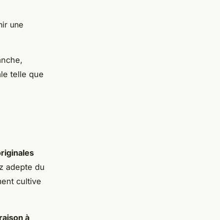
nir une
anche,
le telle que
riginales
ez adepte du
ent cultive
vraison à