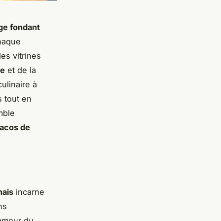
ge fondant
chaque
les vitrines
ue
et de la
ulinaire à
s tout en
mble
tacos de
nais
incarne
ns
amour du