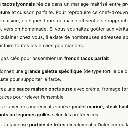
u
tacos lyonnais
réside dans un mariage maîtrisé entre
pr
ature
et cuisson parfaite. Pour reproduire ce chef-d’œuv
e cuisine, quelques tours de main suffisent à se rapproc
e
, version homemade. Si vous souhaitez goûter aux vérit
cuisiner chez vous, il existe de nombreuses adresses sp
tisfaire toutes les envies gourmandes.
tapes clés pour assembler un
french tacos parfait
:
tionnez une
grande galette spécifique
(de type tortilla de b
uste pour supporter la farce.
rez une
sauce maison onctueuse
avec crème, fromage fon
ouces pour relever l’ensemble.
ssez avec des ingrédients variés :
poulet mariné, steak hac
lants ou légumes grillés
selon les préférences.
ez la fameuse
portion de frites
directement à l’intérieur du 