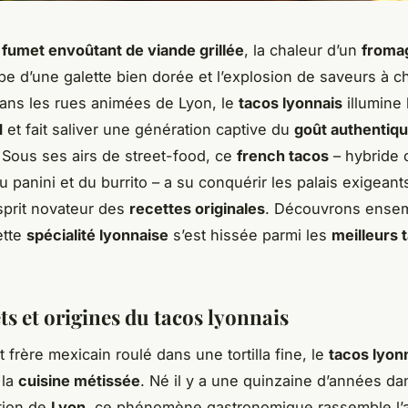
e
fumet envoûtant de viande grillée
, la chaleur d’un
froma
pe d’une galette bien dorée et l’explosion de saveurs à 
ans les rues animées de Lyon, le
tacos lyonnais
illumine 
d
et fait saliver une génération captive du
goût authentiq
 Sous ses airs de street-food, ce
french tacos
– hybride c
u panini et du burrito – a su conquérir les palais exigeant
esprit novateur des
recettes originales
. Découvrons ense
ette
spécialité lyonnaise
s’est hissée parmi les
meilleurs 
ts et origines du tacos lyonnais
t frère mexicain roulé dans une tortilla fine, le
tacos lyon
 la
cuisine métissée
. Né il y a une quinzaine d’années da
tion de
Lyon
, ce phénomène gastronomique rassemble l’