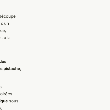
découpe
 d’un
nce,
t à la
 des
s pistaché
,
s
soirées
ique
sous
e.