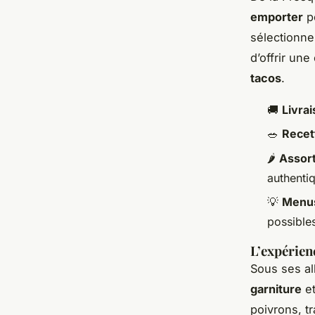
emporter
po
sélectionn
d’offrir un
tacos
.
🚚
Livra
🥗
Recet
🌶️
Assort
authenti
💡
Menus
possible
L’expérien
Sous ses al
garniture
et
poivrons, t