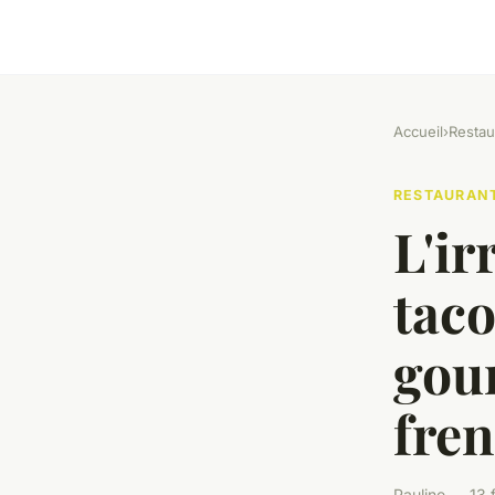
Accueil
›
Restau
RESTAURAN
L'ir
taco
gou
fren
Pauline — 13 