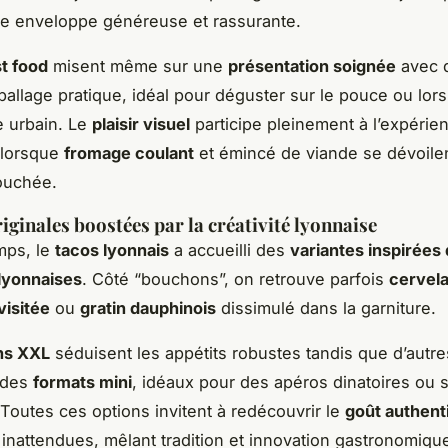
te enveloppe généreuse et rassurante.
st food
misent même sur une
présentation soignée
avec 
ballage pratique, idéal pour déguster sur le pouce ou lors
 urbain. Le
plaisir visuel
participe pleinement à l’expérie
lorsque
fromage coulant
et émincé de viande se dévoilen
ouchée.
riginales boostées par la créativité lyonnaise
emps, le
tacos lyonnais
a accueilli des
variantes inspirées
 lyonnaises
. Côté “bouchons”, on retrouve parfois
cervela
visitée
ou
gratin dauphinois
dissimulé dans la garniture.
ns XXL
séduisent les appétits robustes tandis que d’autre
t des
formats mini
, idéaux pour des apéros dinatoires ou 
 Toutes ces options invitent à redécouvrir le
goût authent
inattendues, mêlant tradition et innovation gastronomiqu