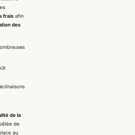
ses
 frais
afin
ation des
 nombreuses
oût
éclinaisons
lité de la
poêlée de
place au