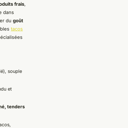
oduits frais
,
re dans
her du
goût
ables
tacos
écialisées
lé), souple
du et
hé, tenders
tacos,