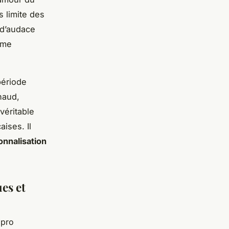
s limite des
 d’audace
mme
ériode
haud,
 véritable
ises. Il
onnalisation
es et